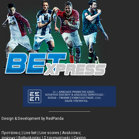
Design & Development by RedPanda
Προτάσεις
|
Live bet
|
Live scores
|
Αναλύσεις
αγώνων
|
Βαθμολογίες
|
Στοιχηματικές
|
Casino