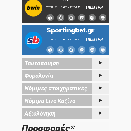
ΕΠΙΣΚΕΨΗ
""ΕΕΕΠ | 21+ | ΠΑΙΞΕ ΥΠΕΥΘΥΝΑ""
Sportingbet.gr
ΕΠΙΣΚΕΨΗ
""ΕΕΕΠ | 21+ | ΠΑΙΞΕ ΥΠΕΥΘΥΝΑ""
Ταυτοποίηση
Φορολογία
Νόμιμες στοιχηματικές
Νόμιμα Live Καζίνο
Αξιολόγηση
Προσφορές*