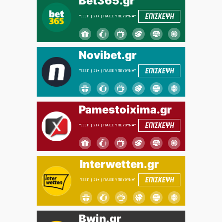
Bet365.gr
ΕΠΙΣΚΕΨΗ
""ΕΕΕΠ | 21+ | ΠΑΙΞΕ ΥΠΕΥΘΥΝΑ""
Novibet.gr
ΕΠΙΣΚΕΨΗ
""ΕΕΕΠ | 21+ | ΠΑΙΞΕ ΥΠΕΥΘΥΝΑ""
Pamestoixima.gr
ΕΠΙΣΚΕΨΗ
""ΕΕΕΠ | 21+ | ΠΑΙΞΕ ΥΠΕΥΘΥΝΑ""
Interwetten.gr
ΕΠΙΣΚΕΨΗ
"ΕΕΕΠ | 21+ | ΠΑΙΞΕ ΥΠΕΥΘΥΝΑ"
Bwin.gr