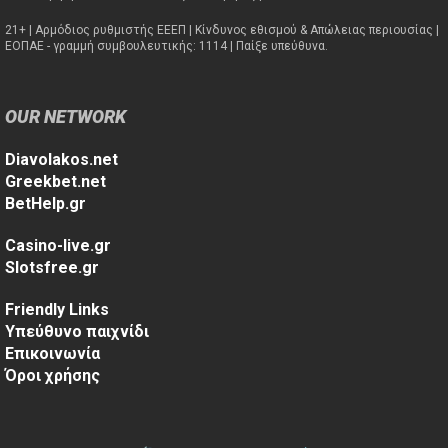
21+ | Αρμόδιος ρυθμιστής ΕΕΕΠ | Κίνδυνος εθισμού & Απώλειας περιουσίας |
ΕΟΠΑΕ - γραμμή συμβουλευτικής: 1114 | Παίξε υπεύθυνα.
OUR NETWORK
Diavolakos.net
Greekbet.net
BetHelp.gr
Casino-live.gr
Slotsfree.gr
Friendly Links
Υπεύθυνο παιχνίδι
Επικοινωνία
Όροι χρήσης