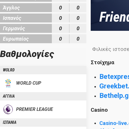
Άγγλος
0
0
Frien
Ισπανός
0
0
Γερμανός
0
0
Ευρωπαίος
0
0
Φιλικές ιστοσε
Βαθμολογίες
Στοίχημα
WOLRD
Betexpre
WORLD CUP
Greekbet
Bethelp.g
ΑΓΓΛΙΑ
PREMIER LEAGUE
Casino
ΙΣΠΑΝΙΑ
Casino-live.