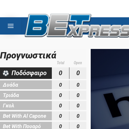
Προγνωστικά
Ποδόσφαιρο
0
0
Δυάδα
0
0
Τριάδα
0
0
Γκολ
0
0
Bet With Al Capone
0
0
Bet With Πουαρό
0
0