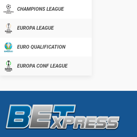
CHAMPIONS LEAGUE
EUROPA LEAGUE
EURO QUALIFICATION
EUROPA CONF LEAGUE