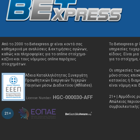
Από το 2000 τo Βetexpress.gr είναι κοντά σας
Το Betexpress.gr
καθημερινά με αναλύσεις & εκτιμήσεις αγώνων,
υπηρεσίες τυχερ
καθώς και πληροφορίες για το online στοίχημα-
είδους. Είναι μι
καζίνο και τους νόμιμους online παρόχους
για το στοίχημα,
στοιχημάτων.
Οι υπηρεσίες τω
Άδεια Καταλληλότητας Συνεργάτη
μόνο στους επισ
Προωθητικών Ενεργειών Τυχερών
κατοικίας ή δια
Παιγνίων μέσω Διαδικτύου (Αffiliates).
είναι νόμιμη και 
HGC-000030-AFF
21+ | Αρμόδιος ρ
License Number:
Απώλειας περιουσ
συμβουλευτικής: 
21+