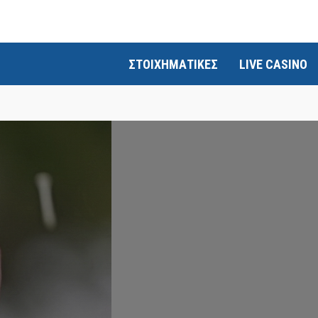
ΣΤΟΙΧΗΜΑΤΙΚΕΣ
LIVE CASINO