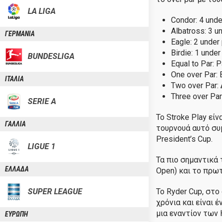
LA LIGA
Condor: 4 unde
Albatross: 3 u
ΓΕΡΜΑΝΙΑ
Eagle: 2 under
Birdie: 1 under
BUNDESLIGA
Equal to Par: P
One over Par:
ΙΤΑΛΙΑ
Two over Par:
Three over Pa
SERIE A
Το Stroke Play εί
ΓΑΛΛΙΑ
τουρνουά αυτό συμ
President’s Cup.
LIGUE 1
Τα πιο σημαντικά 
ΕΛΛΑΔΑ
Open) και το πρω
SUPER LEAGUE
Το Ryder Cup, στ
χρόνια και είναι 
μια εναντίον των
ΕΥΡΩΠΗ