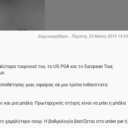
Δημιουργήθηκε : Πέμπτη, 23 Μαϊος 2019 14:55
λύτερα τουρνουά του, το US PGA και το European Tour,
μο.
 τοποθέτησης μιας σφαίρας σε μια τρύπα πιθανότατα
ι και μια μπάλα. Πρωταρχικός στόχος είναι να μπει η μπάλα
 το χαμηλότερο σκορ. Η βαθμολογία βασίζεται στο under par ή