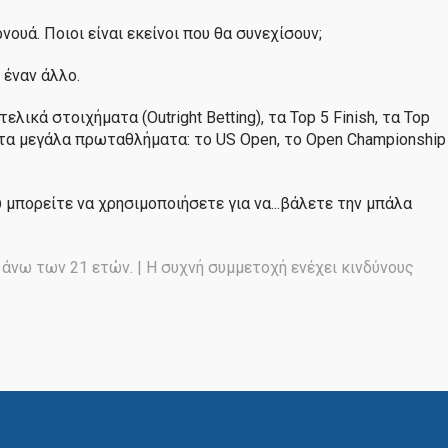
ουά. Ποιοι είναι εκείνοι που θα συνεχίσουν;
 έναν άλλο.
κά στοιχήματα (Outright Betting), τα Top 5 Finish, τα Top
αι τα μεγάλα πρωταθλήματα: το US Open, το Open Championship
 μπορείτε να χρησιμοποιήσετε για να...βάλετε την μπάλα
άνω των 21 ετών. | Η συχνή συμμετοχή ενέχει κινδύνους