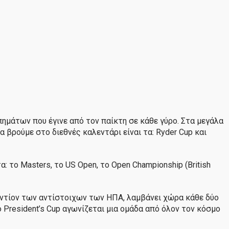
υπημάτων που έγινε από τον παίκτη σε κάθε γύρο. Στα μεγάλα
 βρούμε στο διεθνές καλεντάρι είναι τα: Ryder Cup και
 το Masters, το US Open, το Open Championship (British
ναντίον των αντίστοιχων των ΗΠΑ, λαμβάνει χώρα κάθε δύο
ο President’s Cup αγωνίζεται μια ομάδα από όλον τον κόσμο