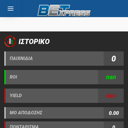
ΙΣΤΟΡΙΚΟ
0
ΠΑΙΧΝΙΔΙΑ
nan
ROI
nan
YIELD
0.00
ΜΟ ΑΠΟΔΟΣΗΣ
0
ΠΟΝΤΑΡΙΣΜΑ