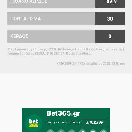
189.9
ΠΙΘΑΝΟ ΚΕΡΔΟΣ
30
ΠΟΝΤΑΡΙΣΜΑ
0
ΚΕΡΔΟΣ
21+ | Αρμόδιος ρυθμιστής: ΕΕΕΠ | Κίνδυνος εθισμού & απώλειας περιουσίας |
Γραμμή βοήθειας ΚΕΘΕΑ: 2109237777 | Παίξε υπεύθυνα.
ΚΑΤΑΧΩΡΗΣΗ: 14 Σεπτεμβρίου 2025, 12:00 pm
Bet365.gr
ΕΠΙΣΚΕΨΗ
""ΕΕΕΠ | 21+ | ΠΑΙΞΕ ΥΠΕΥΘΥΝΑ""