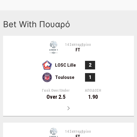
Bet With Πουαρό
14 Σεπτεμβρίου
FT
2
LOSC Lille
1
Toulouse
Γκολ Over/Under
ΑΠΟΔΟΣΗ
Over 2.5
1.90
14 Σεπτεμβρίου
FT