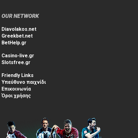
OUR NETWORK
Diavolakos.net
Greekbet.net
BetHelp.gr
Casino-live.gr
Slotsfree.gr
Friendly Links
Υπεύθυνο παιχνίδι
Επικοινωνία
Όροι χρήσης