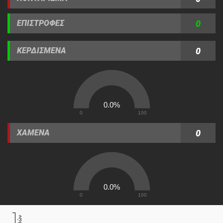
0
ΕΠΙΣΤΡΟΦΕΣ
0
ΚΕΡΔΙΣΜΕΝΑ
0
0.0%
0
100
0
0
ΧΑΜΕΝΑ
0
0.0%
0
100
0