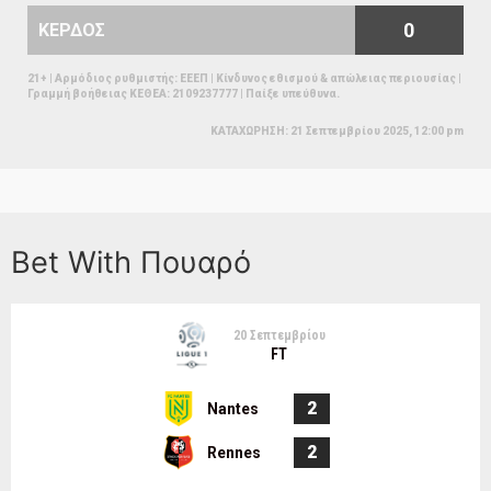
0
ΚΕΡΔΟΣ
21+ | Αρμόδιος ρυθμιστής: ΕΕΕΠ | Κίνδυνος εθισμού & απώλειας περιουσίας |
Γραμμή βοήθειας ΚΕΘΕΑ: 2109237777 | Παίξε υπεύθυνα.
ΚΑΤΑΧΩΡΗΣΗ: 21 Σεπτεμβρίου 2025, 12:00 pm
Bet With Πουαρό
20 Σεπτεμβρίου
FT
2
Nantes
2
Rennes