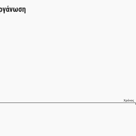
οργάνωση
Χρόνος