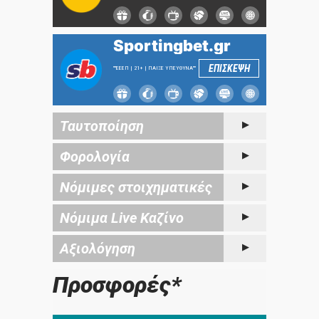
Sportingbet.gr
ΕΠΙΣΚΕΨΗ
""ΕΕΕΠ | 21+ | ΠΑΙΞΕ ΥΠΕΥΘΥΝΑ""
Ταυτοποίηση
Φορολογία
Νόμιμες στοιχηματικές
Νόμιμα Live Καζίνο
Αξιολόγηση
Προσφορές*