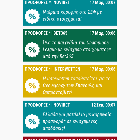
ΠΡΟΣΦΟΡΕΣ * | NOVIBET
17 Μαρ, 00:07
Ντέρμπι κορυφής στο ΣΕΦ με
ειδικά στοιχήματα!
ΠΡΟΣΦΟΡΕΣ * | BET365
17 Μαρ, 00:06
Όλα τα παιχνίδια του Champions
League με ενίσχυση στοιχήματος*
από την Bet365.
ΠΡΟΣΦΟΡΕΣ * | INTERWETTEN
17 Μαρ, 00:06
Η interwetten τοποθετείται για το
free agency των Σπανούλη και
Ομπράντοβιτς!
ΠΡΟΣΦΟΡΕΣ * | NOVIBET
12 Σεπ, 00:07
Ελλάδα για μετάλλιο με κορυφαία
προσφορά* σε ενισχυμένες
αποδόσεις!