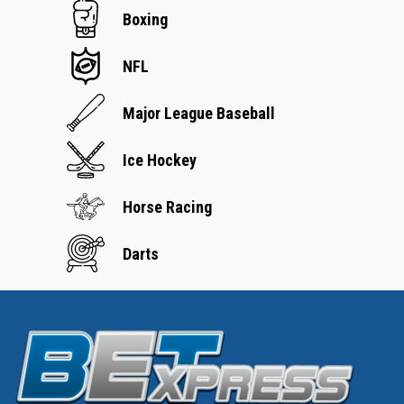
Boxing
NFL
Major League Baseball
Ice Hockey
Horse Racing
Darts