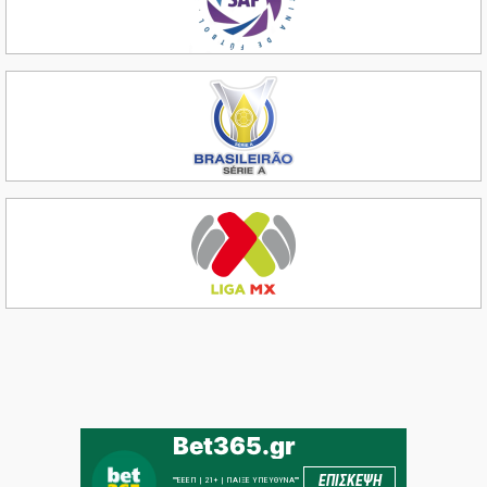
Bet365.gr
ΕΠΙΣΚΕΨΗ
""ΕΕΕΠ | 21+ | ΠΑΙΞΕ ΥΠΕΥΘΥΝΑ""